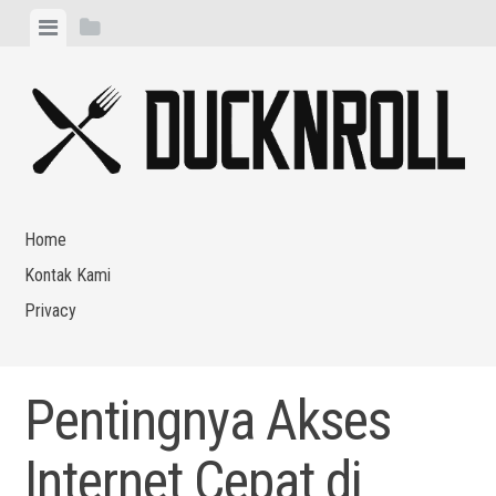
Skip
View
View
to
menu
sidebar
content
Home
Kontak Kami
Privacy
Pentingnya Akses
Internet Cepat di