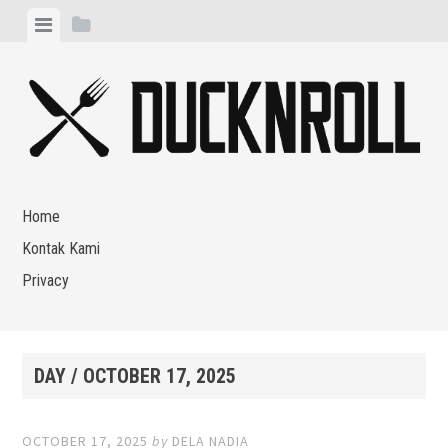
Skip
View
View
to
menu
sidebar
content
Home
Kontak Kami
Privacy
DAY /
OCTOBER 17, 2025
OCTOBER 17, 2025
by
DELA NADIA